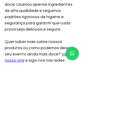
doce. Usamos apenas ingredientes 
de alta qualidade e seguimos 
padrões rigorosos de higiene e 
segurança para garantir que cada 
prova seja deliciosa e segura.
Quer saber mais sobre nossos 
produtos ou como podemos deixar 
seu evento ainda mais doce? 
Visite 
nosso site
 e siga-nos nas redes 
sociais. Estamos sempre prontos para 
levar mais cor, alegria e, claro, muito 
algodão doce para sua vida.