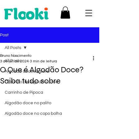
Post
All Posts
Bruno Nascimento
All Posts
3 de jul. de 2024
3 min de leitura
O Que é Algodão Doce?
Algodão doce no pote
Saiba tudo sobre
Carrinho de Algodão doce
Carrinho de Pipoca
Algodão doce no palito
Algodão doce no copo bolha